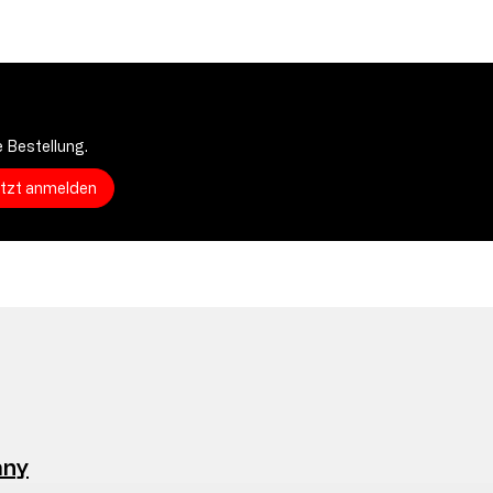
 Bestellung.
etzt anmelden
any