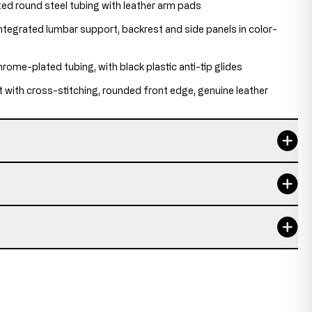
ed round steel tubing with leather arm pads
integrated lumbar support, backrest and side panels in color-
hrome-plated tubing, with black plastic anti-tip glides
with cross-stitching, rounded front edge, genuine leather
40 cm
1,92 m
110 kg
e item
50 cm
arts
45 cm
arts that come from remaining stock that will no longer
e product range or supplier changes. These