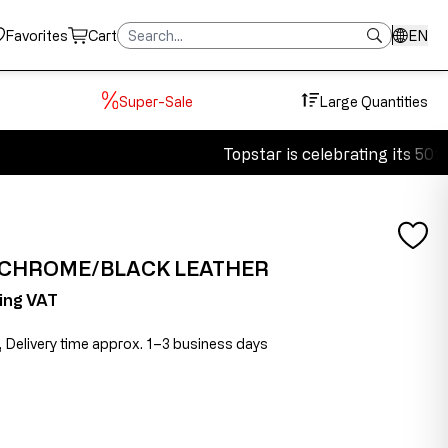
Favorites
Cart
EN
Super-Sale
Large Quantities
Topstar is celebrating its 50th a
, CHROME/BLACK LEATHER
ding VAT
, Delivery time approx. 1–3 business days