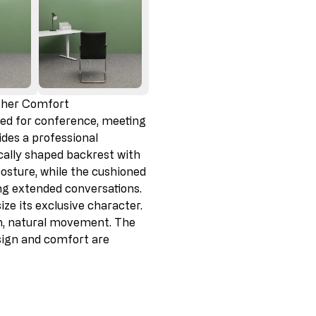
seat width
Phone: 08239/789-0
discontinued parts are used in the p
favorable conditions.
total height
This model bears the GS mark from I
safety requirements.
Second choice
warranty
This item has been used as a displ
connecting pieces, but these are ba
affect its functionality. The chair is f
ather Comfort
gned for conference, meeting
ides a professional
ally shaped backrest with
osture, while the cushioned
ng extended conversations.
e its exclusive character.
h, natural movement. The
esign and comfort are