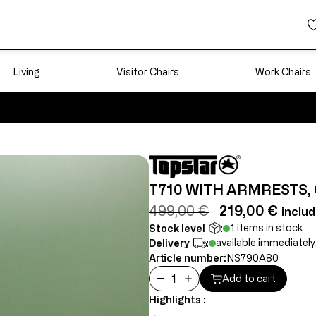
Living
Visitor Chairs
Work Chairs
T710 WITH ARMRESTS
499,00 €
219,00 €
inclu
1 items in stock
Stock level
:
available immediately
Delivery
:
Article number:
NS790A80
Add to cart
Highlights :