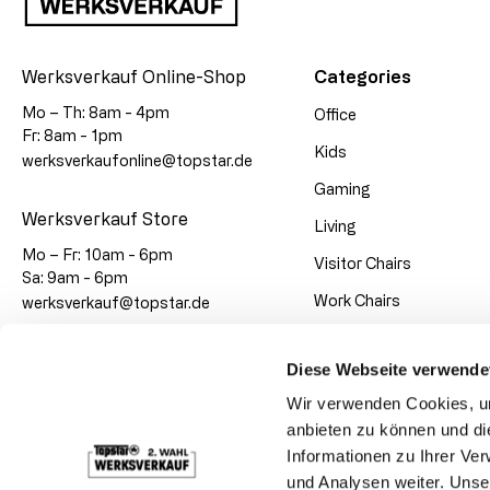
Werksverkauf Online-Shop
Categories
Mo – Th: 8am - 4pm
Office
Fr: 8am - 1pm
Kids
werksverkaufonline@topstar.de
Gaming
Werksverkauf Store
Living
Mo – Fr: 10am - 6pm
Visitor Chairs
Sa: 9am - 6pm
Work Chairs
werksverkauf@topstar.de
Super-Sale
Diese Webseite verwende
Large Quantities
Wir verwenden Cookies, um
anbieten zu können und di
Payment Methods
Informationen zu Ihrer Ve
und Analysen weiter. Unse