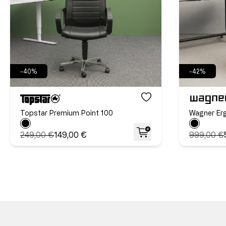
-40%
-42%
Topstar Premium Point 100
Wagner Er
249,00 €
149,00 €
999,00 €