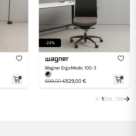
-24%
Wagner ErgoMedic 100-3
699,00 €
529,00 €
1
2
3
4
…
7
8
9