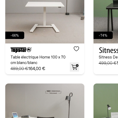
-66%
-74%
Table électrique Home 100 x 70
Sitness De
cm blanc/blanc
499,00 €
489,00 €
164,00 €