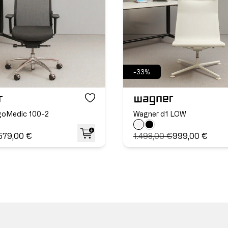
-33%
goMedic 100-2
Wagner d1 LOW
579,00 €
1.498,00 €
999,00 €