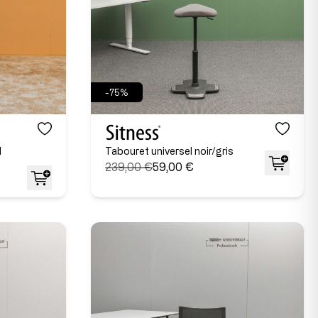
-75%
l
Tabouret universel noir/gris
239,00 €
59,00 €