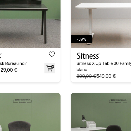
-39%
sk Bureau noir
Sitness X Up Table 30 Famil
129,00 €
blanc
899,00 €
549,00 €