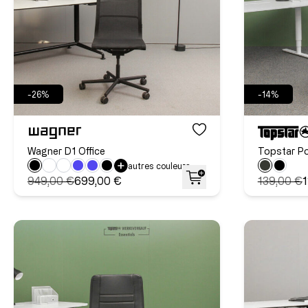
-26%
-14%
Wagner D1 Office
Topstar Po
autres couleurs
949,00 €
699,00 €
139,00 €
1