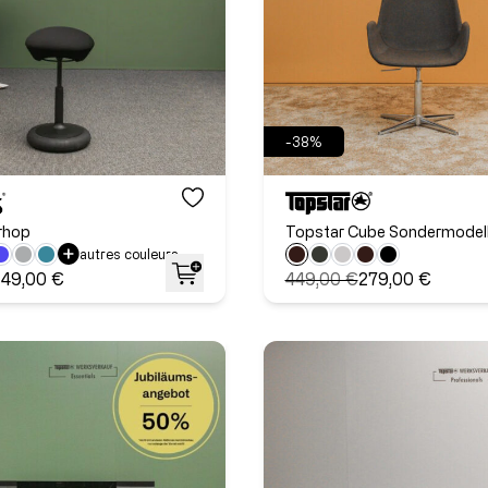
-38%
rhop
Topstar Cube Sondermodel
autres couleurs
149,00 €
449,00 €
279,00 €