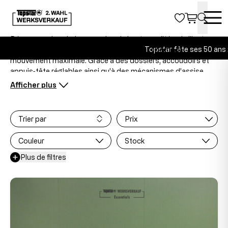
GAMING
Découvrez des chaises gaming de haute qualité qui allient
Topstar fête ses 50 ans : pr
confort ergonomique, design moderne et liberté de
mouvement maximale. Grâce à des dossiers, accoudoirs et
appuis‑tête réglables ainsi qu’à des mécanismes d’assise
dynamiques, nos chaises gaming offrent un maintien optimal
pour de longues sessions de jeu.
La technologie innovante Sitness garantit des
micromouvements actifs et prévient efficacement les
Trier par
Prix
douleurs au dos et à la nuque. Des matériaux haut de gamme,
un look sportif inspiré du racing et une qualité durable font de
Couleur
Stock
ces modèles le choix idéal pour les gamers ambitieux.
Dans notre magasin d’usine, vous profitez en plus d’offres
Plus de filtres
attractives et de réductions avantageuses.