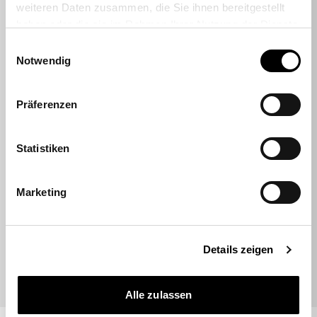
weiteren Daten zusammen, die Sie ihnen bereitgestellt
Fortement recommandé
haben oder die sie im Rahmen Ihrer Nutzung der Dienste
Note moyenne : 4,7 étoiles
gesammelt haben.
Einwilligungsauswahl
Notwendig
Rhukii
Präferenzen
Hatte online einen Sitness RS Sport Plus
bestellt. Lieferung top. Kontakt mit dem
Statistiken
Kunden Support top, super schnell und
hilfsbereit (hatte einen Teil der Bestellung
vergessen, konnte nachträglich ohne…
Marketing
09.07.2026
Details zeigen
Alle zulassen