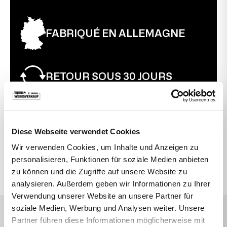
entièrement fonctionnelle.
FABRIQUÉ EN ALLEMAGNE
RETOUR SOUS 30 JOURS
VOUS POURRIEZ ÉGALEMENT ÊTRE INTÉRESSÉ
Diese Webseite verwendet Cookies
PAR
Wir verwenden Cookies, um Inhalte und Anzeigen zu
personalisieren, Funktionen für soziale Medien anbieten
Topstar
Bureau
CHAISES DE BUREAU POUR ENFANTS
zu können und die Zugriffe auf unsere Website zu
analysieren. Außerdem geben wir Informationen zu Ihrer
Verwendung unserer Website an unsere Partner für
soziale Medien, Werbung und Analysen weiter. Unsere
CE QUE DISENT NOS CLIENTS
Partner führen diese Informationen möglicherweise mit