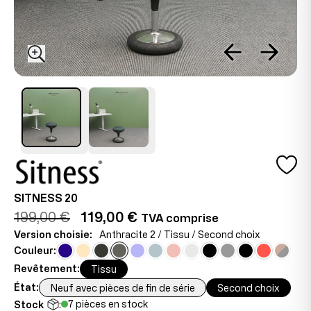
SITNESS 20
199,00 €
119,00 €
TVA comprise
Version choisie:
Anthracite 2 / Tissu / Second choix
Couleur:
Revêtement:
Tissu
État:
Neuf avec pièces de fin de série
Second choix
7 pièces en stock
Stock
: