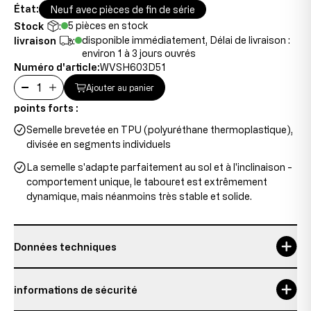
État:
Neuf avec pièces de fin de série
5 pièces en stock
Stock
:
disponible immédiatement, Délai de livraison :
livraison
:
environ 1 à 3 jours ouvrés
Numéro d'article:
WVSH603D51
Ajouter au panier
points forts :
Semelle brevetée en TPU (polyuréthane thermoplastique),
divisée en segments individuels
La semelle s'adapte parfaitement au sol et à l'inclinaison -
comportement unique, le tabouret est extrêmement
dynamique, mais néanmoins très stable et solide.
Données techniques
diamètre du siège
38,5 cm
informations de sécurité
Durée d'utilisation maximale
4 h