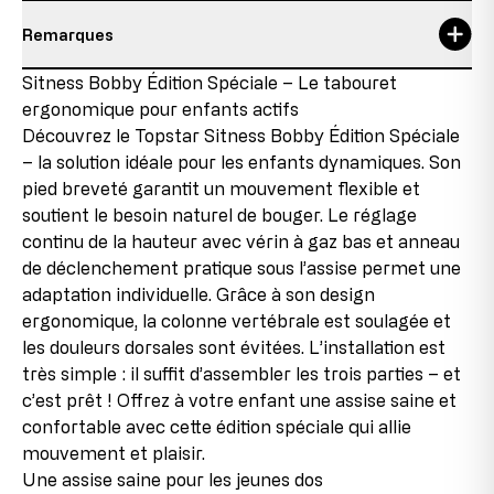
Remarques
garantie
3 ans
Personne responsable:
Détails sur l’état de l’article
Sitness Bobby Édition Spéciale – Le tabouret
hauteur du siège
39-47 cm
Topstar GmbH
ergonomique pour enfants actifs
Augsburger Str. 29
Produit neuf avec pièces en fin de série
Poids maximal de l'utilisateur
60 kg
86863 Langenneufnach
Découvrez le Topstar Sitness Bobby Édition Spéciale
Ce produit est neuf, mais contient des pièces
GERMANY
– la solution idéale pour les enfants dynamiques. Son
provenant de stocks restants qui ne sont plus
Taille maximale de l'utilisateur
1,59 m
courriel: info@topstar.de
pied breveté garantit un mouvement flexible et
reproduites en raison de changements dans la gamme
Téléphone: 08239/789-0
ou de changements de fournisseurs. Ces pièces en fin
soutient le besoin naturel de bouger. Le réglage
de série sont intégrées dans les produits, ce qui nous
continu de la hauteur avec vérin à gaz bas et anneau
Ce modèle porte le label GS d’Intertek à Fürth et répond
permet de proposer le produit à des conditions
de déclenchement pratique sous l’assise permet une
à toutes les exigences en matière de sécurité.
avantageuses.
adaptation individuelle. Grâce à son design
ergonomique, la colonne vertébrale est soulagée et
2e choix
les douleurs dorsales sont évitées. L’installation est
Cet article a déjà été utilisé comme modèle
très simple : il suffit d’assembler les trois parties – et
d’exposition. Il peut présenter de légères traces de
montage au niveau des raccords, mais celles-ci sont à
c’est prêt ! Offrez à votre enfant une assise saine et
peine visibles une fois le produit assemblé et
confortable avec cette édition spéciale qui allie
n’affectent en rien son fonctionnement. La chaise est
mouvement et plaisir.
entièrement fonctionnelle.
Une assise saine pour les jeunes dos