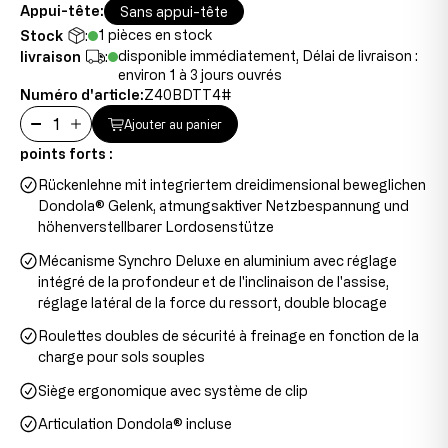
Appui-tête:
Sans appui-tête
1 pièces en stock
Stock
:
disponible immédiatement, Délai de livraison :
livraison
:
environ 1 à 3 jours ouvrés
Numéro d'article:
Z40BDTT4#
Ajouter au panier
points forts :
Rückenlehne mit integriertem dreidimensional beweglichen
Dondola® Gelenk, atmungsaktiver Netzbespannung und
höhenverstellbarer Lordosenstütze
Mécanisme Synchro Deluxe en aluminium avec réglage
intégré de la profondeur et de l'inclinaison de l'assise,
réglage latéral de la force du ressort, double blocage
Roulettes doubles de sécurité à freinage en fonction de la
charge pour sols souples
Siège ergonomique avec système de clip
Articulation Dondola® incluse