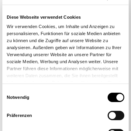
Diese Webseite verwendet Cookies
Lot de 5 roulettes pour sols durs
Wir verwenden Cookies, um Inhalte und Anzeigen zu
« grandes » 11 mm
personalisieren, Funktionen für soziale Medien anbieten
zu können und die Zugriffe auf unsere Website zu
29,00 €
17,95 €
analysieren. Außerdem geben wir Informationen zu Ihrer
Verwendung unserer Website an unsere Partner für
soziale Medien, Werbung und Analysen weiter. Unsere
Partner führen diese Informationen möglicherweise mit
weiteren Daten zusammen, die Sie ihnen bereitgestellt
haben oder die sie im Rahmen Ihrer Nutzung der Dienste
gesammelt haben.
Einwilligungsauswahl
Notwendig
Präferenzen