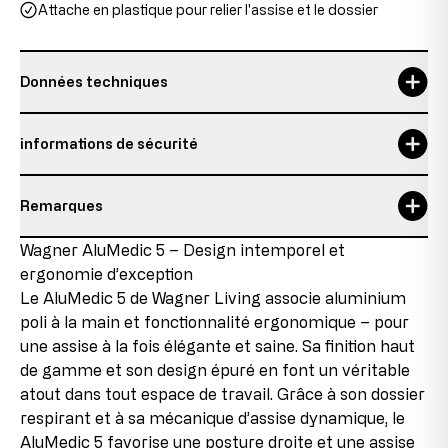
Attache en plastique pour relier l'assise et le dossier
Données techniques
Durée d'utilisation maximale
8 h
informations de sécurité
garantie
5 Jahre
Remarques
hauteur du dossier
58 cm
Personne responsable:
Topstar GmbH
Détails sur l’état de l’article
Wagner AluMedic 5 – Design intemporel et
hauteur du siège
43-52 cm
Augsburger Str. 29
ergonomie d’exception
86863 Langenneufnach
Produit neuf avec pièces en fin de série
hauteur totale
101-110 cm
GERMANY
Le AluMedic 5 de Wagner Living associe aluminium
Ce produit est neuf, mais contient des pièces
courriel: info@topstar.de
poli à la main et fonctionnalité ergonomique – pour
provenant de stocks restants qui ne sont plus
largeur du siège
48 cm
Téléphone: 08239/789-0
une assise à la fois élégante et saine. Sa finition haut
reproduites en raison de changements dans la gamme
ou de changements de fournisseurs. Ces pièces en fin
de gamme et son design épuré en font un véritable
Poids maximal de l'utilisateur
110 kg
Ce modèle porte le label GS d’Intertek à Fürth et répond
de série sont intégrées dans les produits, ce qui nous
atout dans tout espace de travail. Grâce à son dossier
à toutes les exigences en matière de sécurité.
permet de proposer le produit à des conditions
profondeur d'assise
48-53 cm
respirant et à sa mécanique d’assise dynamique, le
avantageuses.
AluMedic 5 favorise une posture droite et une assise