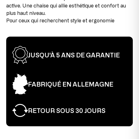
Taille maximale de l'utilisateur
1,92 m
active. Une chaise qui allie esthétique et confort au
2e choix
plus haut niveau.
Cet article a déjà été utilisé comme modèle
Pour ceux qui recherchent style et ergonomie
d’exposition. Il peut présenter de légères traces de
montage au niveau des raccords, mais celles-ci sont à
peine visibles une fois le produit assemblé et
n’affectent en rien son fonctionnement. La chaise est
entièrement fonctionnelle.
JUSQU'À 5 ANS DE GARANTIE
FABRIQUÉ EN ALLEMAGNE
RETOUR SOUS 30 JOURS