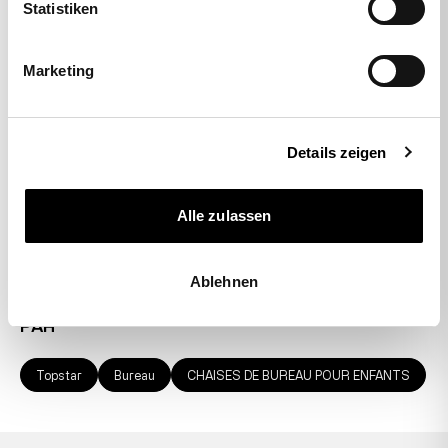
Statistiken
Marketing
-50%
Details zeigen
Plans à 5 pieds de conception :
Grands 11 mm
Alle zulassen
30,00 €
15,00 €
Ablehnen
VOUS POURRIEZ ÉGALEMENT ÊTRE INTÉRESSÉ
PAR
Topstar
Bureau
CHAISES DE BUREAU POUR ENFANTS