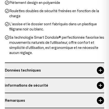
Piètement design en polyamide
Roulettes doubles de sécurité freinées en fonction de la
charge
L'assise et le dossier sont fabriqués dans un plastique
filigrane noir ou blanc.
Sa technologie Smart Dondola® perfectionnée favorise les
mouvements naturels de l'utilisateur, offre confort et
simplicité d'utilisation, est ergonomique et ne nécessite
aucun réglage.
Données techniques
Durée d'utilisation maximale
8 h
informations de sécurité
garantie
5 Jahre
Remarques
Hauteur du dossier
42 cm
Personne responsable:
Topstar GmbH