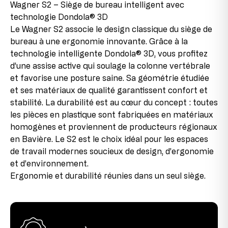
Détails sur l’état de l’article
Wagner S2 – Siège de bureau intelligent avec
hauteur du siège
43-55 cm
Augsburger Str. 29
technologie Dondola® 3D
86863 Langenneufnach
Produit neuf avec pièces en fin de série
hauteur totale
84-96 cm
GERMANY
Le Wagner S2 associe le design classique du siège de
Ce produit est neuf, mais contient des pièces
courriel: info@topstar.de
bureau à une ergonomie innovante. Grâce à la
provenant de stocks restants qui ne sont plus
largeur du siège
42 cm
Téléphone: 08239/789-0
technologie intelligente Dondola® 3D, vous profitez
reproduites en raison de changements dans la gamme
ou de changements de fournisseurs. Ces pièces en fin
d’une assise active qui soulage la colonne vertébrale
Poids maximal de l'utilisateur
110 kg
Ce modèle porte le label GS d’Intertek à Fürth et répond
de série sont intégrées dans les produits, ce qui nous
et favorise une posture saine. Sa géométrie étudiée
à toutes les exigences en matière de sécurité.
permet de proposer le produit à des conditions
profondeur d'assise
41 cm
et ses matériaux de qualité garantissent confort et
avantageuses.
stabilité. La durabilité est au cœur du concept : toutes
Taille maximale de l'utilisateur
1,92 m
les pièces en plastique sont fabriquées en matériaux
2e choix
homogènes et proviennent de producteurs régionaux
Cet article a déjà été utilisé comme modèle
en Bavière. Le S2 est le choix idéal pour les espaces
d’exposition. Il peut présenter de légères traces de
montage au niveau des raccords, mais celles-ci sont à
de travail modernes soucieux de design, d’ergonomie
peine visibles une fois le produit assemblé et
et d’environnement.
n’affectent en rien son fonctionnement. La chaise est
Ergonomie et durabilité réunies dans un seul siège.
entièrement fonctionnelle.