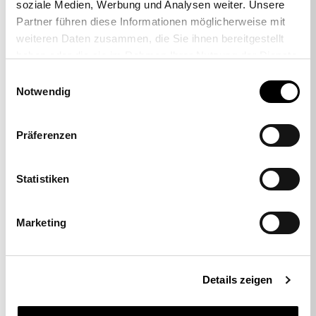
soziale Medien, Werbung und Analysen weiter. Unsere
Partner führen diese Informationen möglicherweise mit
weiteren Daten zusammen, die Sie ihnen bereitgestellt
haben oder die sie im Rahmen Ihrer Nutzung der Dienste
gesammelt haben.
Einwilligungsauswahl
Notwendig
-39%
Präferenzen
Tapis de protection du sol en
polycarbonate 120 x 80 cm
Statistiken
49,00 €
29,90 €
Marketing
VOUS POURRIEZ ÉGALEMENT ÊTRE INTÉRESSÉ
PAR
Details zeigen
Topstar
Bureau
CHAISES DE BUREAU POUR ENFANTS