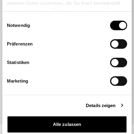
Sehr empfehlenswert
weiteren Daten zusammen, die Sie ihnen bereitgestellt
Durchnittsbewertung 4,7 Sterne
haben oder die sie im Rahmen Ihrer Nutzung der Dienste
gesammelt haben.
Einwilligungsauswahl
Notwendig
Rhukii
Präferenzen
Hatte online einen Sitness RS Sport Plus
bestellt. Lieferung top. Kontakt mit dem
Kunden Support top, super schnell und
Statistiken
hilfsbereit (hatte einen Teil der Bestellung
vergessen, konnte nachträglich ohne…
Marketing
09.07.2026
Details zeigen
Alle zulassen