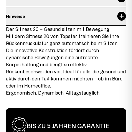
Gummireifenhöhe
7,5 cm
Hinweise
max. Nutzergewicht
110 kg
Verantwortliche Person:
Topstar GmbH
Details zum Zustand des Artikels
Der Sitness 20 – Gesund sitzen mit Bewegung
max. Nutzergröße
1,92 m
Augsburger Str. 29
Mit dem Sitness 20 von Topstar trainieren Sie Ihre
86863 Langenneufnach
Neuware mit Auslaufteilen
max. Nutzungsdauer
4 h
E-Mail: info@topstar.de
Rückenmuskulatur ganz automatisch beim Sitzen.
Dieses Produkt ist neu, enthält jedoch Teile, die aus
Telefon: 08239/789-0
Die innovative Konstruktion fördert durch
Restbeständen stammen, die aufgrund von
Reifendurchmesser
39 cm
dynamische Bewegungen eine aufrechte
Sortimentänderungen oder Lieferantenwechseln nicht
Dieses Modell trägt das GS-Zeichen der Intertek in
mehr nachproduziert werden. Diese Auslaufteile
Körperhaltung und beugt so effektiv
Sitzdurchmesser
41 cm
Fürth und erfüllt in diesem Zusammenhang sämtliche
werden in den Produkten verbaut, was uns ermöglicht,
Rückenbeschwerden vor. Ideal für alle, die gesund und
sicherheitsrelevanten Voraussetzungen.
das Produkt zu günstigen Konditionen anzubieten.
Sitzhöhe
44-54 cm
aktiv durch den Tag kommen möchten – ob im Büro
oder im Homeoffice.
2. Wahl
Ergonomisch. Dynamisch. Alltagstauglich.
Dieser Artikel wurde bereits als Ausstellungsstück
verwendet. Es können leichte Montagespuren an den
Verbindungsstücken vorhanden sein, die jedoch im
aufgebauten Zustand kaum sichtbar sind und die
Funktionalität des Produkts nicht beeinträchtigen. Der
BIS ZU 5 JAHREN GARANTIE
Stuhl ist voll funktionstüchtig.