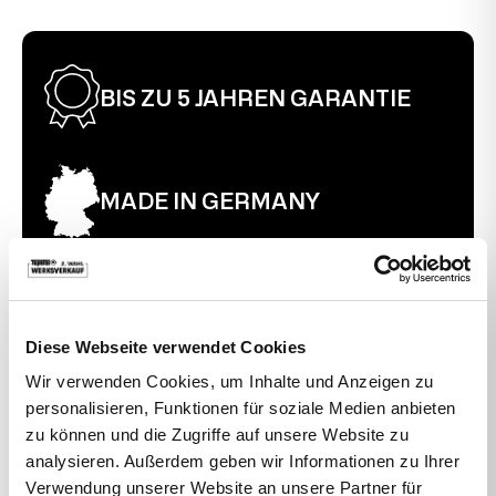
verwendet. Es können leichte Montagespuren an den
Sitztiefe
37 cm
Verbindungsstücken vorhanden sein, die jedoch im
aufgebauten Zustand kaum sichtbar sind und die
Funktionalität des Produkts nicht beeinträchtigen. Der
BIS ZU 5 JAHREN GARANTIE
Stuhl ist voll funktionstüchtig.
MADE IN GERMANY
30 TAGE RÜCKGABERECHT
Diese Webseite verwendet Cookies
Wir verwenden Cookies, um Inhalte und Anzeigen zu
personalisieren, Funktionen für soziale Medien anbieten
VIELLEICHT SUCHEN SIE AUCH DANACH
zu können und die Zugriffe auf unsere Website zu
analysieren. Außerdem geben wir Informationen zu Ihrer
Bewegte Drehstühle
Büro
Topstar
Verwendung unserer Website an unsere Partner für