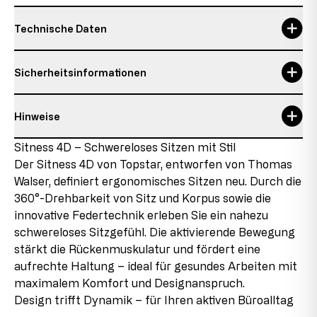
Technische Daten
Garantie
3 Jahre, 3 years
Sicherheitsinformationen
Gesamtbreite
37 cm
Hinweise
Gesamthöhe
59-71 cm
Verantwortliche Person:
Topstar GmbH
Details zum Zustand des Artikels
Sitness 4D – Schwereloses Sitzen mit Stil
Gesamttiefe
37 cm
Augsburger Str. 29
Der Sitness 4D von Topstar, entworfen von Thomas
86863 Langenneufnach
Neuware mit Auslaufteilen
max. Nutzergewicht
110 kg
E-Mail: info@topstar.de
Walser, definiert ergonomisches Sitzen neu. Durch die
Dieses Produkt ist neu, enthält jedoch Teile, die aus
Telefon: 08239/789-0
360°-Drehbarkeit von Sitz und Korpus sowie die
Restbeständen stammen, die aufgrund von
max. Nutzergröße
1,92 m
innovative Federtechnik erleben Sie ein nahezu
Sortimentänderungen oder Lieferantenwechseln nicht
Dieses Modell trägt das GS-Zeichen der Intertek in
mehr nachproduziert werden. Diese Auslaufteile
schwereloses Sitzgefühl. Die aktivierende Bewegung
max. Nutzungsdauer
8 h
Fürth und erfüllt in diesem Zusammenhang sämtliche
werden in den Produkten verbaut, was uns ermöglicht,
stärkt die Rückenmuskulatur und fördert eine
sicherheitsrelevanten Voraussetzungen.
das Produkt zu günstigen Konditionen anzubieten.
Sitzbreite
37 cm
aufrechte Haltung – ideal für gesundes Arbeiten mit
maximalem Komfort und Designanspruch.
2. Wahl
Sitzhöhe
47-58 cm
Design trifft Dynamik – für Ihren aktiven Büroalltag
Dieser Artikel wurde bereits als Ausstellungsstück