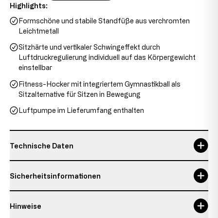
Highlights:
Formschöne und stabile Standfüße aus verchromten
Leichtmetall
Sitzhärte und vertikaler Schwingeffekt durch
Luftdruckregulierung individuell auf das Körpergewicht
einstellbar
Fitness-Hocker mit integriertem Gymnastikball als
Sitzalternative für Sitzen in Bewegung
Luftpumpe im Lieferumfang enthalten
Technische Daten
Garantie
3 Jahre, 3 years
Sicherheitsinformationen
Gesamtbreite
45 cm
Hinweise
Gesamthöhe
57 cm
Verantwortliche Person: