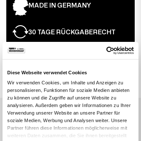
MADE IN GERMANY
30 TAGE RÜCKGABERECHT
VIELLEICHT SUCHEN SIE AUCH DANACH
Diese Webseite verwendet Cookies
Bewegte Drehstühle
Büro
Topstar
Wir verwenden Cookies, um Inhalte und Anzeigen zu
personalisieren, Funktionen für soziale Medien anbieten
zu können und die Zugriffe auf unsere Website zu
analysieren. Außerdem geben wir Informationen zu Ihrer
DAS SAGEN UNSERE KUNDEN
Verwendung unserer Website an unsere Partner für
soziale Medien, Werbung und Analysen weiter. Unsere
Sehr empfehlenswert
Partner führen diese Informationen möglicherweise mit
Durchnittsbewertung 4,7 Sterne
weiteren Daten zusammen, die Sie ihnen bereitgestellt