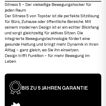
Topstar GmbH
Details zum Zustand des Artikels
Sitness 5 – Der vielseitige Bewegungshocker für
Gesamttiefe
50 cm
Augsburger Str. 29
jeden Raum
86863 Langenneufnach
Neuware mit Auslaufteilen
max. Nutzergewicht
110 kg
E-Mail: info@topstar.de
Der Sitness 5 von Topstar ist die perfekte Sitzlösung
Dieses Produkt ist neu, enthält jedoch Teile, die aus
Telefon: 08239/789-0
für Büro, Zuhause oder öffentliche Bereiche. Mit
Restbeständen stammen, die aufgrund von
max. Nutzergröße
1,92 m
seinem modernen Design ist er ein echter Blickfang
Sortimentänderungen oder Lieferantenwechseln nicht
Dieses Modell trägt das GS-Zeichen der Intertek in
mehr nachproduziert werden. Diese Auslaufteile
und sorgt gleichzeitig für aktives Sitzen. Die
max. Nutzungsdauer
8 h
Fürth und erfüllt in diesem Zusammenhang sämtliche
werden in den Produkten verbaut, was uns ermöglicht,
integrierte Bewegungstechnologie fördert eine
sicherheitsrelevanten Voraussetzungen.
das Produkt zu günstigen Konditionen anzubieten.
Sitzhöhe
57 cm
gesunde Haltung und bringt mehr Dynamik in Ihren
Alltag – ganz gleich, wo Sie ihn einsetzen.
2. Wahl
Design trifft Funktion – für mehr Bewegung im
Dieser Artikel wurde bereits als Ausstellungsstück
Leben
verwendet. Es können leichte Montagespuren an den
Verbindungsstücken vorhanden sein, die jedoch im
aufgebauten Zustand kaum sichtbar sind und die
Funktionalität des Produkts nicht beeinträchtigen. Der
Stuhl ist voll funktionstüchtig.
BIS ZU 5 JAHREN GARANTIE