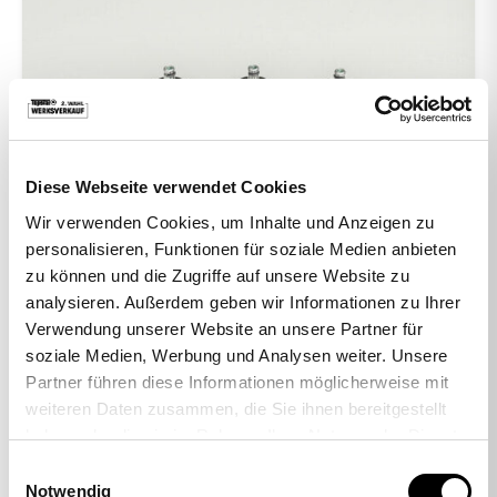
Diese Webseite verwendet Cookies
Wir verwenden Cookies, um Inhalte und Anzeigen zu
-48%
personalisieren, Funktionen für soziale Medien anbieten
zu können und die Zugriffe auf unsere Website zu
analysieren. Außerdem geben wir Informationen zu Ihrer
Verwendung unserer Website an unsere Partner für
6988 | 5 Fußgleiter Kunststoff
soziale Medien, Werbung und Analysen weiter. Unsere
10mm-Stift
Partner führen diese Informationen möglicherweise mit
24,90 €
12,90 €
weiteren Daten zusammen, die Sie ihnen bereitgestellt
haben oder die sie im Rahmen Ihrer Nutzung der Dienste
gesammelt haben.
Einwilligungsauswahl
Notwendig