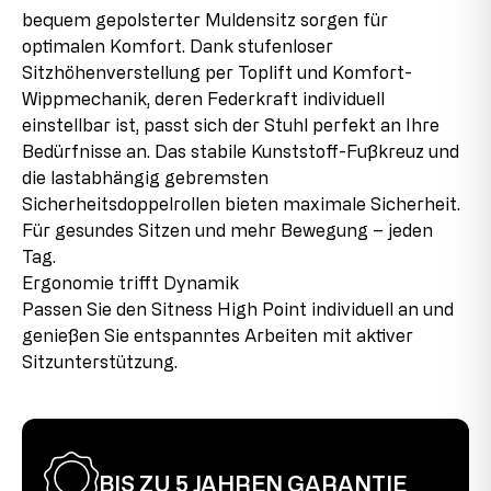
bequem gepolsterter Muldensitz sorgen für
2. Wahl
Sitztiefe
45 cm
optimalen Komfort. Dank stufenloser
Dieser Artikel wurde bereits als Ausstellungsstück
Sitzhöhenverstellung per Toplift und Komfort-
verwendet. Es können leichte Montagespuren an den
Wippmechanik, deren Federkraft individuell
Verbindungsstücken vorhanden sein, die jedoch im
aufgebauten Zustand kaum sichtbar sind und die
einstellbar ist, passt sich der Stuhl perfekt an Ihre
Funktionalität des Produkts nicht beeinträchtigen. Der
Bedürfnisse an. Das stabile Kunststoff-Fußkreuz und
Stuhl ist voll funktionstüchtig.
die lastabhängig gebremsten
Sicherheitsdoppelrollen bieten maximale Sicherheit.
Für gesundes Sitzen und mehr Bewegung – jeden
Tag.
Ergonomie trifft Dynamik
Passen Sie den Sitness High Point individuell an und
genießen Sie entspanntes Arbeiten mit aktiver
Sitzunterstützung.
BIS ZU 5 JAHREN GARANTIE