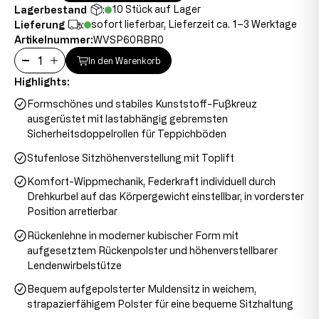
10 Stück auf Lager
Lagerbestand
:
sofort lieferbar, Lieferzeit ca. 1–3 Werktage
Lieferung
:
Artikelnummer:
WVSP60RBR0
In den Warenkorb
Highlights:
Formschönes und stabiles Kunststoff-Fußkreuz
ausgerüstet mit lastabhängig gebremsten
Sicherheitsdoppelrollen für Teppichböden
Stufenlose Sitzhöhenverstellung mit Toplift
Komfort-Wippmechanik, Federkraft individuell durch
Drehkurbel auf das Körpergewicht einstellbar, in vorderster
Position arretierbar
Rückenlehne in moderner kubischer Form mit
aufgesetztem Rückenpolster und höhenverstellbarer
Lendenwirbelstütze
Bequem aufgepolsterter Muldensitz in weichem,
strapazierfähigem Polster für eine bequeme Sitzhaltung