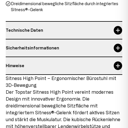
Dreidimensional bewegliche Sitzfläche durch integriertes
Sitness®-Gelenk
Technische Daten
Garantie
3 Jahre, 3 years
Sicherheitsinformationen
Gesamthöhe
89-101 cm
Hinweise
Lehnenhöhe
50 cm
Verantwortliche Person:
Topstar GmbH
Details zum Zustand des Artikels
Sitness High Point – Ergonomischer Bürostuhl mit
max. Nutzergewicht
110 kg
Augsburger Str. 29
3D-Bewegung
86863 Langenneufnach
Neuware mit Auslaufteilen
max. Nutzergröße
1,92 m
E-Mail: info@topstar.de
Der Topstar Sitness High Point vereint modernes
Dieses Produkt ist neu, enthält jedoch Teile, die aus
Telefon: 08239/789-0
Design mit innovativer Ergonomie. Die
Restbeständen stammen, die aufgrund von
max. Nutzungsdauer
8 h
dreidimensional bewegliche Sitzfläche mit
Sortimentänderungen oder Lieferantenwechseln nicht
Dieses Modell trägt das GS-Zeichen der Intertek in
mehr nachproduziert werden. Diese Auslaufteile
integriertem Sitness®-Gelenk fördert aktives Sitzen
Sitzbreite
47 cm
Fürth und erfüllt in diesem Zusammenhang sämtliche
werden in den Produkten verbaut, was uns ermöglicht,
und stärkt die Muskulatur. Die kubische Rückenlehne
sicherheitsrelevanten Voraussetzungen.
das Produkt zu günstigen Konditionen anzubieten.
Sitzhöhe
43-53 cm
mit höhenverstellbarer Lendenwirbelstütze und