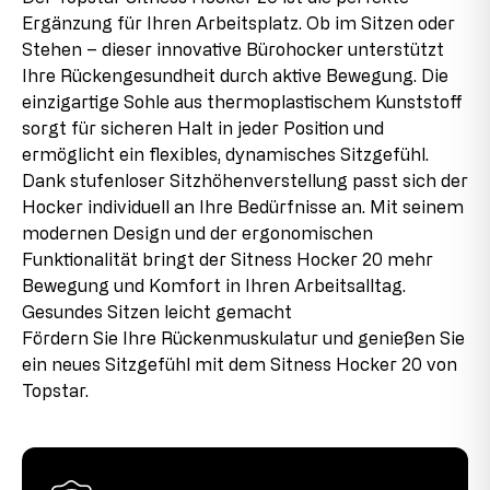
Dieses Produkt ist neu, enthält jedoch Teile, die aus
Telefon: 08239/789-0
Ergänzung für Ihren Arbeitsplatz. Ob im Sitzen oder
Restbeständen stammen, die aufgrund von
Sitzbreite
38 cm
Stehen – dieser innovative Bürohocker unterstützt
Sortimentänderungen oder Lieferantenwechseln nicht
Dieses Modell trägt das GS-Zeichen der Intertek in
mehr nachproduziert werden. Diese Auslaufteile
Ihre Rückengesundheit durch aktive Bewegung. Die
Sitzhöhe
46-62 cm, 57-79 cm
Fürth und erfüllt in diesem Zusammenhang sämtliche
werden in den Produkten verbaut, was uns ermöglicht,
einzigartige Sohle aus thermoplastischem Kunststoff
sicherheitsrelevanten Voraussetzungen.
das Produkt zu günstigen Konditionen anzubieten.
Sitztiefe
27 cm
sorgt für sicheren Halt in jeder Position und
ermöglicht ein flexibles, dynamisches Sitzgefühl.
2. Wahl
Dank stufenloser Sitzhöhenverstellung passt sich der
Dieser Artikel wurde bereits als Ausstellungsstück
Hocker individuell an Ihre Bedürfnisse an. Mit seinem
verwendet. Es können leichte Montagespuren an den
modernen Design und der ergonomischen
Verbindungsstücken vorhanden sein, die jedoch im
aufgebauten Zustand kaum sichtbar sind und die
Funktionalität bringt der Sitness Hocker 20 mehr
Funktionalität des Produkts nicht beeinträchtigen. Der
Bewegung und Komfort in Ihren Arbeitsalltag.
Stuhl ist voll funktionstüchtig.
Gesundes Sitzen leicht gemacht
Fördern Sie Ihre Rückenmuskulatur und genießen Sie
ein neues Sitzgefühl mit dem Sitness Hocker 20 von
Topstar.