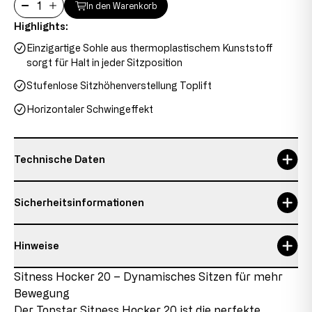
In den Warenkorb
Highlights:
Einzigartige Sohle aus thermoplastischem Kunststoff
sorgt für Halt in jeder Sitzposition
Stufenlose Sitzhöhenverstellung Toplift
Horizontaler Schwingeffekt
Technische Daten
Garantie
3 Jahre, 3 years
Sicherheitsinformationen
Gesamthöhe
46-62 cm
Hinweise
max. Nutzergewicht
110 kg
Verantwortliche Person:
Topstar GmbH
Details zum Zustand des Artikels
Sitness Hocker 20 – Dynamisches Sitzen für mehr
max. Nutzergröße
1,92 m
Augsburger Str. 29
Bewegung
86863 Langenneufnach
Neuware mit Auslaufteilen
max. Nutzungsdauer
4 h
E-Mail: info@topstar.de
Der Topstar Sitness Hocker 20 ist die perfekte