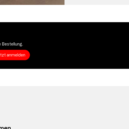
 Bestellung.
etzt anmelden
hmen