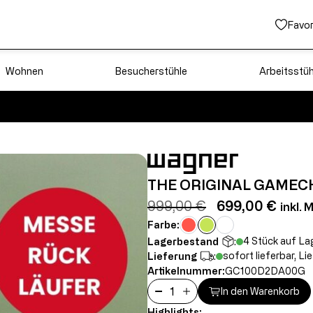
Favor
Wohnen
Besucherstühle
Arbeitsstüh
THE ORIGINAL GAMEC
999,00 €
699,00 €
inkl. 
Farbe:
4 Stück auf La
Lagerbestand
:
sofort lieferbar, Li
Lieferung
:
Artikelnummer:
GC100D2DA00G
In den Warenkorb
Highlights: