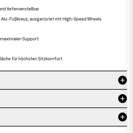
nd tiefenverstellbar
Alu-Fußkreuz, ausgerüstet mit High-Speed Wheels
 maximalen Support
fläche für höchsten Sitzkomfort
5 Jahre
137-148 cm
150 kg, 110 kg
1,92 m