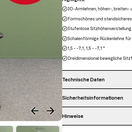
3D-Armlehnen, höhen-, breiten- u
Formschönes und standsicheres 
Stufenlose Sitzhöhenverstellung
Schalenförmige Rückenlehne für
1,5 - -7,1, 1,5 - -7,1 °
Dreidimensional bewegliche Sitz
Technische Daten
Garantie
Sicherheitsinformationen
Gesamthöhe
Hinweise
max. Nutzergewicht
Verantwortliche Person:
Topstar GmbH
Details zum Zustand des Artikels
max. Nutzergröße
Augsburger Str. 29