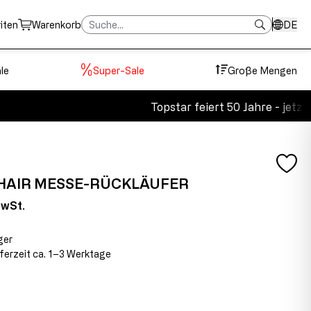
iten
Warenkorb
DE
le
Super-Sale
Große Mengen
Topstar feiert 50 Jahre - jetzt 2
HAIR MESSE-RÜCKLÄUFER
MwSt.
ger
eferzeit ca. 1–3 Werktage