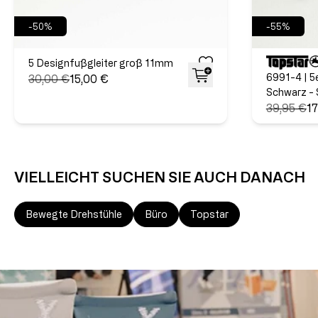
-50%
-55%
5 Designfußgleiter groß 11mm
6991-4 | 5
30,00 €
15,00 €
Schwarz - 
39,95 €
17
VIELLEICHT SUCHEN SIE AUCH DANACH
Bewegte Drehstühle
Büro
Topstar