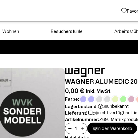
Favor
Wohnen
Besucherstühle
Arbeitsstüh
WAGNER ALUMEDIC 20
0,00 €
inkl. MwSt.
Farbe:
unbekannt
Lagerbestand
:
nicht verfügbar, Li
Lieferung
:
Artikelnummer:
Z69...Matrixproduk
In den Warenkorb
Highlights: