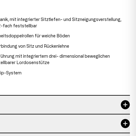
k, mit integrierter Sitztiefen- und Sitzneigungsverstellung,
2-fach feststellbar
eitsdoppelrollen für weiche Böden
rbindung von Sitz und Rückenlehne
ührung mit integriertem drei- dimensional beweglichen
ellbarer Lordosenstütze
lip-System
5 Jahre
121-138 cm