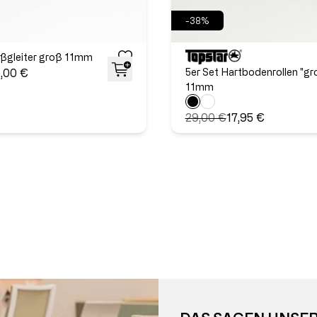
-38%
ßgleiter groß 11mm
5er Set Hartbodenrollen "gr
5,00 €
11mm
29,00 €
17,95 €