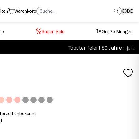
iten
Warenkorb
DE
le
Super-Sale
Große Mengen
Topstar feiert 50 Jahre - jetzt 2
eferzeit unbekannt
t