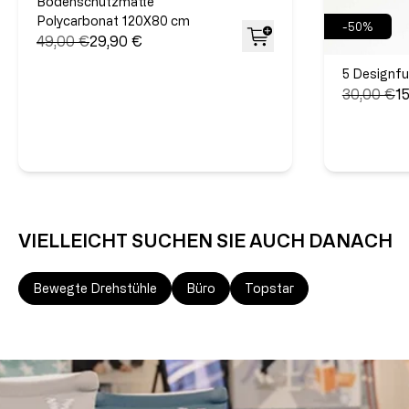
Bodenschutzmatte
Polycarbonat 120X80 cm
-50%
49,00 €
29,90 €
5 Designfu
30,00 €
1
VIELLEICHT SUCHEN SIE AUCH DANACH
Bewegte Drehstühle
Büro
Topstar