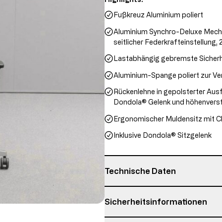
Fußkreuz Aluminium poliert
Aluminium Synchro-Deluxe Mechani
seitlicher Federkrafteinstellung, 
Lastabhängig gebremste Sicherh
Aluminium-Spange poliert zur Ve
Rückenlehne in gepolsterter Ausf
Dondola® Gelenk und höhenverst
Ergonomischer Muldensitz mit C
Inklusive Dondola® Sitzgelenk
Technische Daten
Garantie
Sicherheitsinformationen
Gesamthöhe