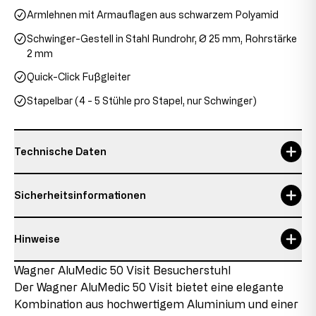
Armlehnen mit Armauflagen aus schwarzem Polyamid
Schwinger-Gestell in Stahl Rundrohr, Ø 25 mm, Rohrstärke
2 mm
Quick-Click Fußgleiter
Stapelbar (4 - 5 Stühle pro Stapel, nur Schwinger)
Technische Daten
Armlehnenhöhe
67,5 cm
Sicherheitsinformationen
Garantie
5 Jahre
Hinweise
Gesamthöhe
95 cm
Verantwortliche Person:
Topstar GmbH
Details zum Zustand des Artikels
Wagner AluMedic 50 Visit Besucherstuhl
max. Nutzergewicht
110 kg
Augsburger Str. 29
Der Wagner AluMedic 50 Visit bietet eine elegante
86863 Langenneufnach
Neuware mit Auslaufteilen
max. Nutzergröße
1,92 m
E-Mail: info@topstar.de
Kombination aus hochwertigem Aluminium und einer
Dieses Produkt ist neu, enthält jedoch Teile, die aus