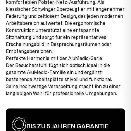
Telefon: 08239/789-0
komfortablen Polster-Netz-Ausführung. Als
Restbeständen stammen, die aufgrund von
max. Nutzungsdauer
8 h
klassischer Schwinger überzeugt er mit angenehmer
Sortimentänderungen oder Lieferantenwechseln nicht
Dieses Modell trägt das GS-Zeichen der Intertek in
mehr nachproduziert werden. Diese Auslaufteile
Federung und zeitlosem Design, das jeden modernen
Rückenlehnenhöhe
50 cm
Fürth und erfüllt in diesem Zusammenhang sämtliche
werden in den Produkten verbaut, was uns ermöglicht,
Arbeitsbereich aufwertet. Die ergonomische
sicherheitsrelevanten Voraussetzungen.
das Produkt zu günstigen Konditionen anzubieten.
Sitzbreite
47 cm
Konstruktion unterstützt eine entspannte
Sitzhaltung und sorgt für ein repräsentatives
2. Wahl
Sitzhöhe
45 cm
Erscheinungsbild in Besprechungsräumen oder
Dieser Artikel wurde bereits als Ausstellungsstück
Empfangsbereichen.
verwendet. Es können leichte Montagespuren an den
Sitztiefe
50 cm
Perfekte Harmonie mit der AluMedic-Serie
Verbindungsstücken vorhanden sein, die jedoch im
aufgebauten Zustand kaum sichtbar sind und die
Der Besucherstuhl fügt sich optisch ideal in die
Funktionalität des Produkts nicht beeinträchtigen. Der
gesamte AluMedic-Familie ein und ergänzt
Stuhl ist voll funktionstüchtig.
bestehende Arbeitsplätze stilvoll und funktional.
Seine hochwertige Verarbeitung macht ihn zu einer
langlebigen Wahl für professionelle Umgebungen.
BIS ZU 5 JAHREN GARANTIE