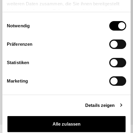
Sehr empfehlenswert
weiteren Daten zusammen, die Sie ihnen bereitgestellt
Durchnittsbewertung 4,7 Sterne
haben oder die sie im Rahmen Ihrer Nutzung der Dienste
gesammelt haben.
Einwilligungsauswahl
Notwendig
Rhukii
Präferenzen
Hatte online einen Sitness RS Sport Plus
bestellt. Lieferung top. Kontakt mit dem
Kunden Support top, super schnell und
Statistiken
hilfsbereit (hatte einen Teil der Bestellung
vergessen, konnte nachträglich ohne…
Marketing
09.07.2026
Details zeigen
Alle zulassen