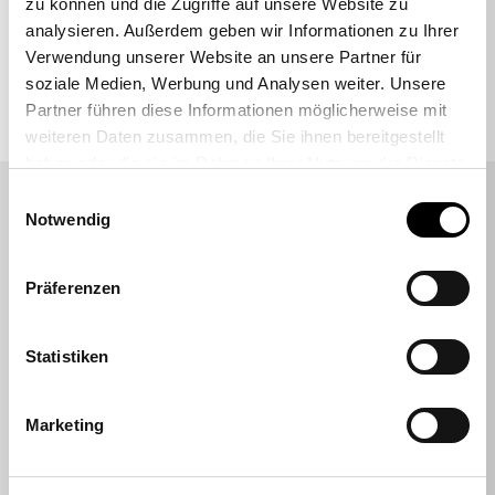
zu können und die Zugriffe auf unsere Website zu
analysieren. Außerdem geben wir Informationen zu Ihrer
VIELLEICHT SUCHEN SIE AUCH DANACH
Verwendung unserer Website an unsere Partner für
soziale Medien, Werbung und Analysen weiter. Unsere
Bewegte Drehstühle
Büro
Topstar
Partner führen diese Informationen möglicherweise mit
weiteren Daten zusammen, die Sie ihnen bereitgestellt
haben oder die sie im Rahmen Ihrer Nutzung der Dienste
gesammelt haben.
Einwilligungsauswahl
DAS SAGEN UNSERE KUNDEN
Notwendig
Sehr empfehlenswert
Durchnittsbewertung 4,7 Sterne
Präferenzen
Statistiken
Rhukii
Hatte online einen Sitness RS Sport Plus
Marketing
bestellt. Lieferung top. Kontakt mit dem
Kunden Support top, super schnell und