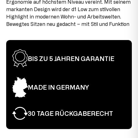
Ergonomie auf höchstem Niveau vereint. Mit seinem
Dieser Artikel wurde bereits als Ausstellungsstück
markanten Design wird der d1 Low zum stilvollen
verwendet. Es können leichte Montagespuren an den
Highlight in modernen Wohn- und Arbeitswelten.
Verbindungsstücken vorhanden sein, die jedoch im
aufgebauten Zustand kaum sichtbar sind und die
Bewegtes Sitzen neu gedacht – mit Stil und Funktion
Funktionalität des Produkts nicht beeinträchtigen. Der
Stuhl ist voll funktionstüchtig.
BIS ZU 5 JAHREN GARANTIE
MADE IN GERMANY
30 TAGE RÜCKGABERECHT