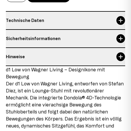
Technische Daten
Garantie
5 Jahre
Sicherheitsinformationen
max. Nutzergewicht
110 kg
Hinweise
max. Nutzergröße
1,92 m
Verantwortliche Person:
Topstar GmbH
Details zum Zustand des Artikels
d1 Low von Wagner Living – Designikone mit
max. Nutzungsdauer
8 h
Augsburger Str. 29
Bewegung
86863 Langenneufnach
Neuware mit Auslaufteilen
E-Mail: info@topstar.de
Der d1 Low von Wagner Living, entworfen von Stefan
Dieses Produkt ist neu, enthält jedoch Teile, die aus
Telefon: 08239/789-0
Diez, ist ein Lounge-Stuhl mit revolutionärer
Restbeständen stammen, die aufgrund von
Mechanik. Die integrierte Dondola® 4D-Technologie
Sortimentänderungen oder Lieferantenwechseln nicht
Dieses Modell trägt das GS-Zeichen der Intertek in
mehr nachproduziert werden. Diese Auslaufteile
ermöglicht eine vierachsige Bewegung des
Fürth und erfüllt in diesem Zusammenhang sämtliche
werden in den Produkten verbaut, was uns ermöglicht,
Stuhloberteils und folgt dabei den natürlichen
sicherheitsrelevanten Voraussetzungen.
das Produkt zu günstigen Konditionen anzubieten.
Bewegungen des Körpers. Das Ergebnis ist ein völlig
neues, dynamisches Sitzgefühl, das Komfort und
2. Wahl