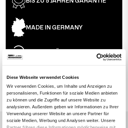
BIS ZU 5 JAHREN GARANTIE
MADE IN GERMANY
30 TAGE RÜCKGABERECHT
Diese Webseite verwendet Cookies
VIELLEICHT SUCHEN SIE AUCH DANACH
Wir verwenden Cookies, um Inhalte und Anzeigen zu
personalisieren, Funktionen für soziale Medien anbieten
Bewegte Drehstühle
Büro
Topstar
zu können und die Zugriffe auf unsere Website zu
analysieren. Außerdem geben wir Informationen zu Ihrer
Verwendung unserer Website an unsere Partner für
soziale Medien, Werbung und Analysen weiter. Unsere
DAS SAGEN UNSERE KUNDEN
Partner führen diese Informationen möglicherweise mit