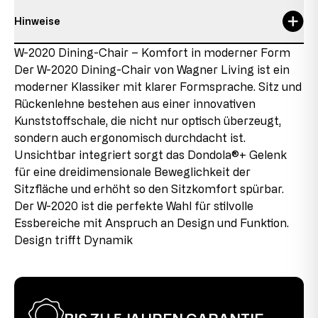
Hinweise
max. Nutzergewicht
110 kg
Verantwortliche Person:
Topstar GmbH
Details zum Zustand des Artikels
W-2020 Dining-Chair – Komfort in moderner Form
max. Nutzergröße
1,92 m
Augsburger Str. 29
Der W-2020 Dining-Chair von Wagner Living ist ein
86863 Langenneufnach
Neuware mit Auslaufteilen
max. Nutzungsdauer
8 h
E-Mail: info@topstar.de
moderner Klassiker mit klarer Formsprache. Sitz und
Dieses Produkt ist neu, enthält jedoch Teile, die aus
Telefon: 08239/789-0
Rückenlehne bestehen aus einer innovativen
Restbeständen stammen, die aufgrund von
Rückenlehnenhöhe
36 cm
Kunststoffschale, die nicht nur optisch überzeugt,
Sortimentänderungen oder Lieferantenwechseln nicht
Dieses Modell trägt das GS-Zeichen der Intertek in
mehr nachproduziert werden. Diese Auslaufteile
sondern auch ergonomisch durchdacht ist.
Sitzbreite
42 cm
Fürth und erfüllt in diesem Zusammenhang sämtliche
werden in den Produkten verbaut, was uns ermöglicht,
Unsichtbar integriert sorgt das Dondola®+ Gelenk
sicherheitsrelevanten Voraussetzungen.
das Produkt zu günstigen Konditionen anzubieten.
Sitzhöhe
47 cm
für eine dreidimensionale Beweglichkeit der
Sitzfläche und erhöht so den Sitzkomfort spürbar.
2. Wahl
Sitztiefe
42 cm
Der W-2020 ist die perfekte Wahl für stilvolle
Dieser Artikel wurde bereits als Ausstellungsstück
Essbereiche mit Anspruch an Design und Funktion.
verwendet. Es können leichte Montagespuren an den
Design trifft Dynamik
Verbindungsstücken vorhanden sein, die jedoch im
aufgebauten Zustand kaum sichtbar sind und die
Funktionalität des Produkts nicht beeinträchtigen. Der
Stuhl ist voll funktionstüchtig.