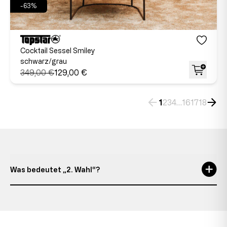
-63%
Cocktail Sessel Smiley
schwarz/grau
349,00 €
129,00 €
1
2
3
4
…
16
17
18
Was bedeutet „2. Wahl“?