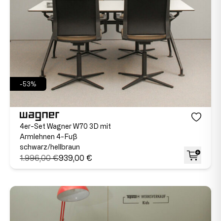
-53%
4er-Set Wagner W70 3D mit
Armlehnen 4-Fuß
schwarz/hellbraun
1.996,00 €
939,00 €