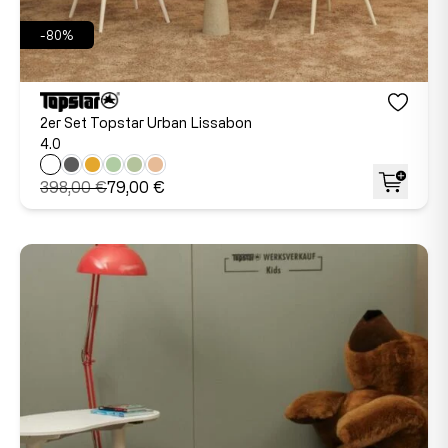
-80%
2er Set Topstar Urban Lissabon
4.0
398,00 €
79,00 €