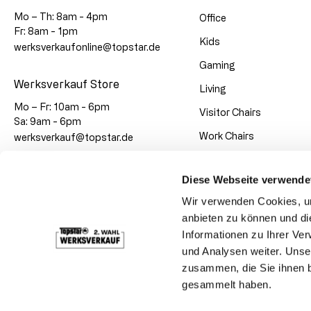
Mo – Th: 8am - 4pm
Office
Fr: 8am - 1pm
Kids
werksverkaufonline@topstar.de
Gaming
Werksverkauf Store
Living
Mo – Fr: 10am - 6pm
Visitor Chairs
Sa: 9am - 6pm
Work Chairs
werksverkauf@topstar.de
Super-Sale
Diese Webseite verwende
Large Quantities
Wir verwenden Cookies, um
anbieten zu können und di
Payment Methods
Informationen zu Ihrer Ve
und Analysen weiter. Unse
zusammen, die Sie ihnen b
Social Media
gesammelt haben.