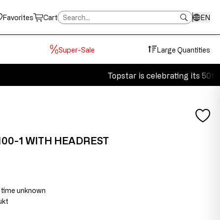
Favorites
Cart
EN
Super-Sale
Large Quantities
Topstar is celebrating its 50th an
00-1 WITH HEADREST
ry time unknown
ukt