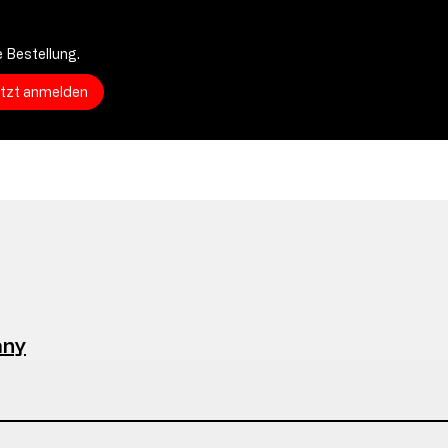
 Bestellung.
etzt anmelden
any