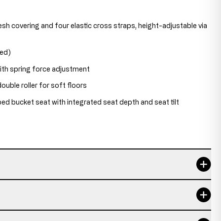
sh covering and four elastic cross straps, height-adjustable via
ted)
th spring force adjustment
ble roller for soft floors
d bucket seat with integrated seat depth and seat tilt
61-65 cm
20 cm