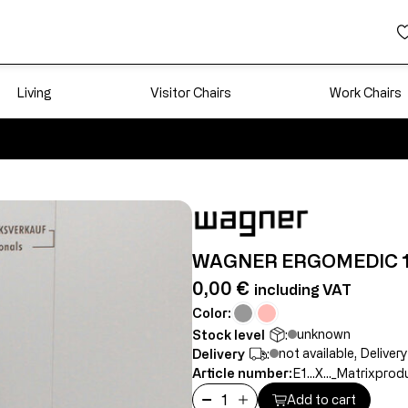
Living
Visitor Chairs
Work Chairs
WAGNER ERGOMEDIC 1
0,00 €
including VAT
Color:
unknown
Stock level
:
not available, Delive
Delivery
:
Article number:
E1...X..._Matrixprod
Add to cart