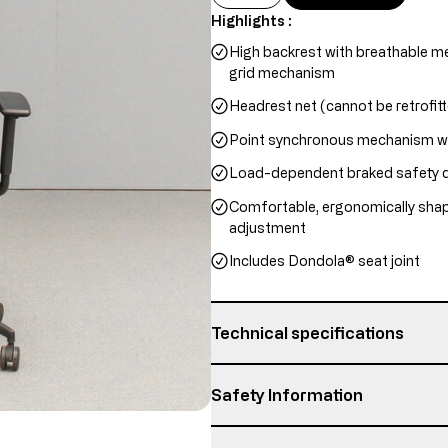
Highlights :
High backrest with breathable me
grid mechanism
Headrest net (cannot be retrofit
Point synchronous mechanism wi
Load-dependent braked safety dou
Comfortable, ergonomically shape
adjustment
Includes Dondola® seat joint
Technical specifications
backrest height
Safety Information
headrest height