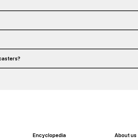
 casters?
Encyclopedia
About us