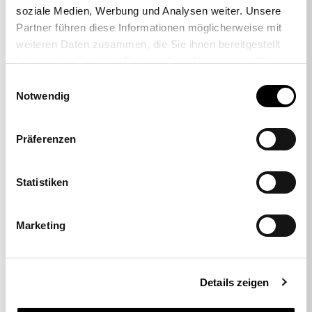
soziale Medien, Werbung und Analysen weiter. Unsere
Partner führen diese Informationen möglicherweise mit
-38%
weiteren Daten zusammen, die Sie ihnen bereitgestellt
haben oder die sie im Rahmen Ihrer Nutzung der Dienste
gesammelt haben.
Einwilligungsauswahl
Notwendig
Lot de 5 roulettes pour sols durs
« grandes » 11 mm
Präferenzen
29,00 €
17,95 €
Statistiken
Marketing
Details zeigen