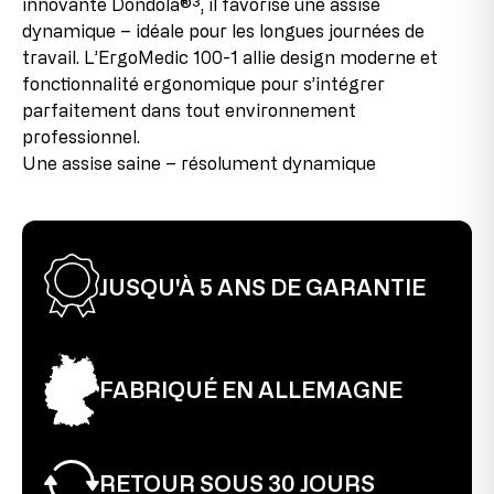
profondeur d'assise
46-51 cm
innovante Dondola®³, il favorise une assise
avantageuses.
dynamique – idéale pour les longues journées de
Taille maximale de l'utilisateur
1,92 m
travail. L’ErgoMedic 100-1 allie design moderne et
2e choix
fonctionnalité ergonomique pour s’intégrer
Cet article a déjà été utilisé comme modèle
parfaitement dans tout environnement
d’exposition. Il peut présenter de légères traces de
montage au niveau des raccords, mais celles-ci sont à
professionnel.
peine visibles une fois le produit assemblé et
Une assise saine – résolument dynamique
n’affectent en rien son fonctionnement. La chaise est
entièrement fonctionnelle.
JUSQU'À 5 ANS DE GARANTIE
FABRIQUÉ EN ALLEMAGNE
RETOUR SOUS 30 JOURS