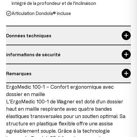
intégré de la profondeur et de l'inclinaison
Articulation Dondola® incluse
Données techniques
Durée d'utilisation maximale
8 h
informations de sécurité
garantie
5 Jahre
Remarques
Hauteur du dossier
61-65 cm
Personne responsable:
Topstar GmbH
Détails sur l’état de l’article
ErgoMedic 100-1 – Confort ergonomique avec
hauteur du siège
43-52 cm
Augsburger Str. 29
dossier en maille
86863 Langenneufnach
Produit neuf avec pièces en fin de série
hauteur totale
104-117 cm
GERMANY
L’ErgoMedic 100-1 de Wagner est doté d’un dossier
Ce produit est neuf, mais contient des pièces
courriel: info@topstar.de
haut en maille respirante avec quatre bandes
provenant de stocks restants qui ne sont plus
largeur du siège
48 cm
Téléphone: 08239/789-0
élastiques transversales pour un soutien optimal. Sa
reproduites en raison de changements dans la gamme
ou de changements de fournisseurs. Ces pièces en fin
structure en plastique flexible offre une assise
Poids maximal de l'utilisateur
110 kg
Ce modèle porte le label GS d’Intertek à Fürth et répond
de série sont intégrées dans les produits, ce qui nous
agréablement souple. Grâce à la technologie
à toutes les exigences en matière de sécurité.
permet de proposer le produit à des conditions