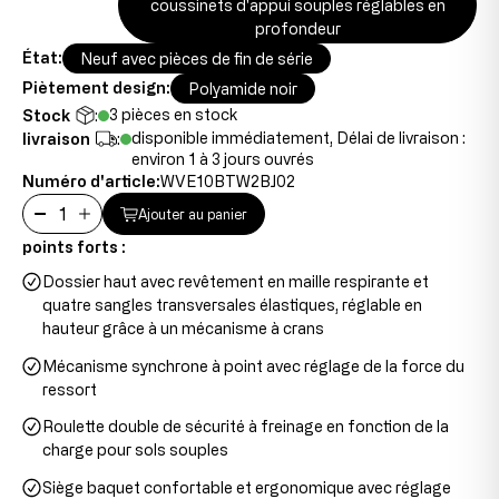
coussinets d'appui souples réglables en
profondeur
État:
Neuf avec pièces de fin de série
Piètement design:
Polyamide noir
3 pièces en stock
Stock
:
disponible immédiatement, Délai de livraison :
livraison
:
environ 1 à 3 jours ouvrés
Numéro d'article:
WVE10BTW2BJ02
Ajouter au panier
points forts :
Dossier haut avec revêtement en maille respirante et
quatre sangles transversales élastiques, réglable en
hauteur grâce à un mécanisme à crans
Mécanisme synchrone à point avec réglage de la force du
ressort
Roulette double de sécurité à freinage en fonction de la
charge pour sols souples
Siège baquet confortable et ergonomique avec réglage