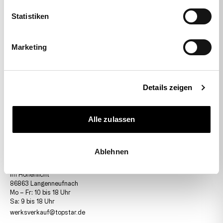
Statistiken
Marketing
Werksverkauf Onlineshop
Details zeigen
08239/789-590
Mo – Do: 08 bis 16 Uhr
Fr: 8 bis 13 Uhr
Alle zulassen
werksverkaufonline@topstar.de
Ablehnen
Werksverkauf Ladengeschäft
08239/789-591
Im Hohenlicht
86863 Langenneufnach
Mo – Fr: 10 bis 18 Uhr
Sa: 9 bis 18 Uhr
werksverkauf@topstar.de