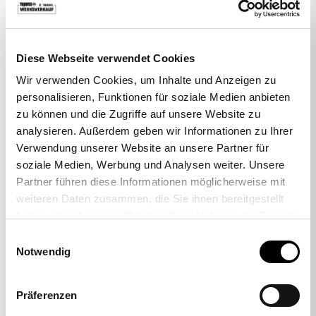
Betreff
*
Diese Webseite verwendet Cookies
Wir verwenden Cookies, um Inhalte und Anzeigen zu
Nachricht
*
personalisieren, Funktionen für soziale Medien anbieten
zu können und die Zugriffe auf unsere Website zu
analysieren. Außerdem geben wir Informationen zu Ihrer
Verwendung unserer Website an unsere Partner für
soziale Medien, Werbung und Analysen weiter. Unsere
Partner führen diese Informationen möglicherweise mit
weiteren Daten zusammen, die Sie ihnen bereitgestellt
Datenschutz
*
haben oder die sie im Rahmen Ihrer Nutzung der Dienste
gesammelt haben.
Ich akzeptiere die Verarbeitung und Speicherung meiner
Einwilligungsauswahl
Notwendig
Daten laut
Datenschutzerklärung
.
Absenden
Präferenzen