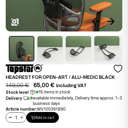
HEADREST FOR OPEN-ART / ALU-MEDIC BLACK
149,00 €
65,00 €
including VAT
15 items in stock
Stock level
:
available immediately, Delivery time approx. 1–3
Delivery
:
business days
Article number:
WV100391B90
Add to cart