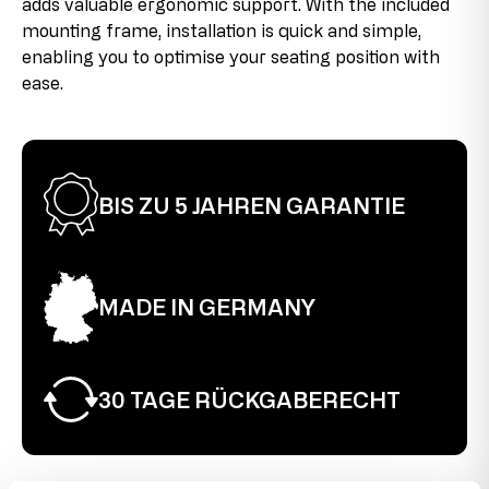
adds valuable ergonomic support. With the included
be slight assembly marks on the connecting pieces, but
mounting frame, installation is quick and simple,
these are barely visible when the product is assembled
and do not affect its functionality. The chair is fully
enabling you to optimise your seating position with
functional.
ease.
BIS ZU 5 JAHREN GARANTIE
MADE IN GERMANY
30 TAGE RÜCKGABERECHT