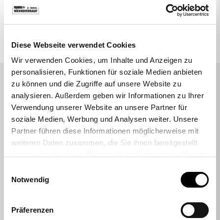
VIELLEICHT SUCHEN SIE AUCH DANACH
Topstar
Active Swivel Chairs
Office
Diese Webseite verwendet Cookies
Wir verwenden Cookies, um Inhalte und Anzeigen zu
personalisieren, Funktionen für soziale Medien anbieten
DAS SAGEN UNSERE KUNDEN
zu können und die Zugriffe auf unsere Website zu
analysieren. Außerdem geben wir Informationen zu Ihrer
Sehr empfehlenswert
Verwendung unserer Website an unsere Partner für
Durchnittsbewertung 4,7 Sterne
soziale Medien, Werbung und Analysen weiter. Unsere
Partner führen diese Informationen möglicherweise mit
weiteren Daten zusammen, die Sie ihnen bereitgestellt
Rhukii
haben oder die sie im Rahmen Ihrer Nutzung der Dienste
gesammelt haben.
Einwilligungsauswahl
Hatte online einen Sitness RS Sport Plus
Notwendig
bestellt. Lieferung top. Kontakt mit dem
Kunden Support top, super schnell und
Präferenzen
hilfsbereit (hatte einen Teil der Bestellung