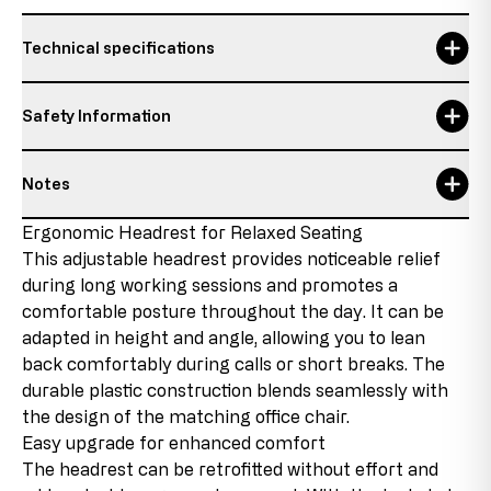
Technical specifications
Safety Information
Notes
Details about the condition of the item
Ergonomic Headrest for Relaxed Seating
This adjustable headrest provides noticeable relief
New product with discontinued parts
during long working sessions and promotes a
This product is new, but contains parts that come from
comfortable posture throughout the day. It can be
remaining stock that will no longer be reproduced due
adapted in height and angle, allowing you to lean
to changes in the product range or supplier changes.
These discontinued parts are used in the products,
back comfortably during calls or short breaks. The
which allows us to offer the product at favorable
durable plastic construction blends seamlessly with
conditions.
the design of the matching office chair.
Easy upgrade for enhanced comfort
Second choice
The headrest can be retrofitted without effort and
This item has been used as a display model. There may