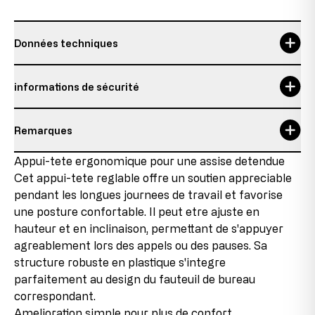
Données techniques
informations de sécurité
Remarques
Détails sur l’état de l’article
Appui-tete ergonomique pour une assise detendue
Cet appui-tete reglable offre un soutien appreciable
Produit neuf avec pièces en fin de série
pendant les longues journees de travail et favorise
Ce produit est neuf, mais contient des pièces
une posture confortable. Il peut etre ajuste en
provenant de stocks restants qui ne sont plus
hauteur et en inclinaison, permettant de s'appuyer
reproduites en raison de changements dans la gamme
ou de changements de fournisseurs. Ces pièces en fin
agreablement lors des appels ou des pauses. Sa
de série sont intégrées dans les produits, ce qui nous
structure robuste en plastique s'integre
permet de proposer le produit à des conditions
parfaitement au design du fauteuil de bureau
avantageuses.
correspondant.
Amelioration simple pour plus de confort