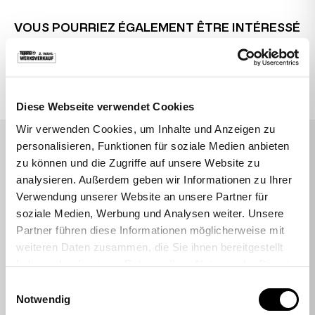
VOUS POURRIEZ ÉGALEMENT ÊTRE INTÉRESSÉ
PAR
Topstar
Bureau
CHAISES DE BUREAU POUR ENFANTS
Diese Webseite verwendet Cookies
Wir verwenden Cookies, um Inhalte und Anzeigen zu
personalisieren, Funktionen für soziale Medien anbieten
CE QUE DISENT NOS CLIENTS
zu können und die Zugriffe auf unsere Website zu
Fortement recommandé
analysieren. Außerdem geben wir Informationen zu Ihrer
Note moyenne : 4,7 étoiles
Verwendung unserer Website an unsere Partner für
soziale Medien, Werbung und Analysen weiter. Unsere
Partner führen diese Informationen möglicherweise mit
Rhukii
weiteren Daten zusammen, die Sie ihnen bereitgestellt
haben oder die sie im Rahmen Ihrer Nutzung der Dienste
gesammelt haben.
Hatte online einen Sitness RS Sport Plus
Einwilligungsauswahl
Notwendig
bestellt. Lieferung top. Kontakt mit dem