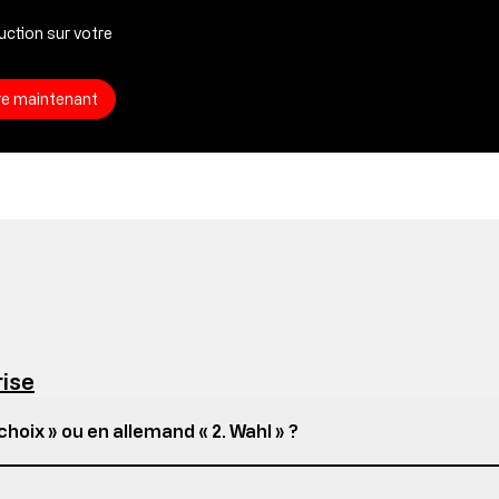
ction sur votre
ire maintenant
rise
hoix » ou en allemand « 2. Wahl » ?