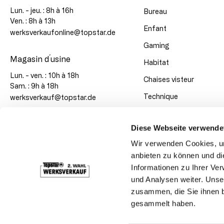
Lun. - jeu. : 8h à 16h
Bureau
Ven. : 8h à 13h
Enfant
werksverkaufonline@topstar.de
Gaming
Magasin d´usine
Habitat
Lun. - ven. : 10h à 18h
Chaises visteur
Sam. : 9h à 18h
Technique
werksverkauf@topstar.de
Super promos
Diese Webseite verwende
Grandes quantités
Wir verwenden Cookies, um
anbieten zu können und di
Modes de paiement
Informationen zu Ihrer Ve
und Analysen weiter. Unse
zusammen, die Sie ihnen b
Réseaux sociaux
gesammelt haben.