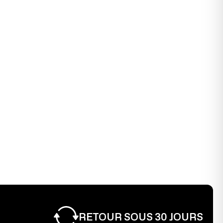
érie sont intégrées dans les produits, ce qui nous
s conditions avantageuses.
ek à Fürth et répond à toutes les exigences en matière
 modèle d’exposition. Il peut présenter de légères
ords, mais celles-ci sont à peine visibles une fois le
rien son fonctionnement. La chaise est entièrement
RETOUR SOUS 30 JOURS