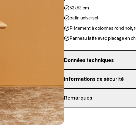
53x53 cm
patin universel
Piètement à colonnes rond noir,
Panneau latté avec placage en ch
Données techniques
garantie
informations de sécurité
épaisseur de plaque
Remarques
Personne responsable:
Topstar GmbH
Détails sur l’état de l’article
Augsburger Str. 29
86863 Langenneufnach
Produit neuf avec pièces en fin d
GERMANY
Ce produit est neuf, mais contient 
courriel: info@topstar.de
plus reproduites en raison de ch