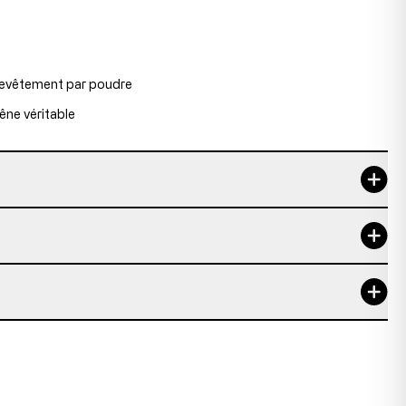
 revêtement par poudre
êne véritable
3 ans
2,8 cm
e série
des pièces provenant de stocks restants qui ne sont
angements dans la gamme ou de changements de