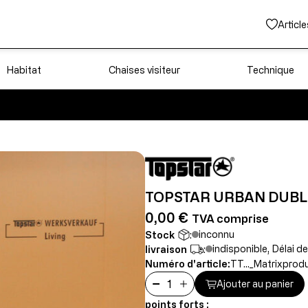
Article
Habitat
Chaises visiteur
Technique
TOPSTAR URBAN DUBL
0,00 €
TVA comprise
inconnu
Stock
:
indisponible, Délai de
livraison
:
Numéro d'article:
TT..._Matrixprod
Ajouter au panier
points forts :