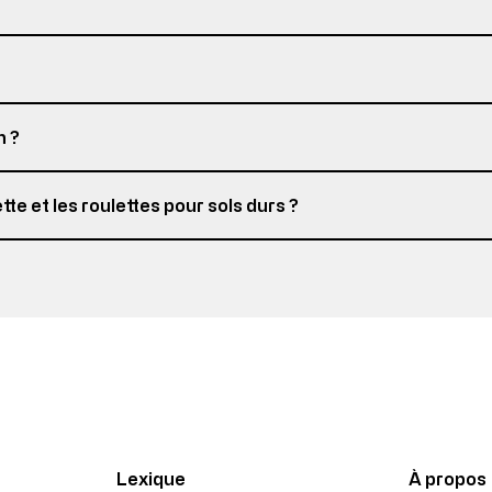
n ?
te et les roulettes pour sols durs ?
Lexique
À propos