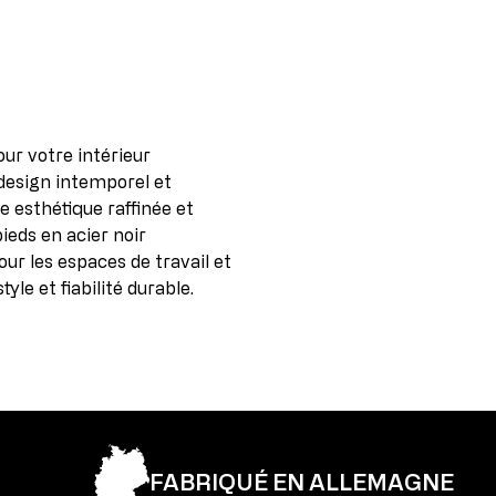
Téléphone: 08239/789-0
fournisseurs. Ces pièces en fin de s
permet de proposer le produit à de
Ce modèle porte le label GS d’Intert
de sécurité.
2e choix
Cet article a déjà été utilisé comme
traces de montage au niveau des racc
ur votre intérieur
produit assemblé et n’affectent en 
fonctionnelle.
 design intemporel et
e esthétique raffinée et
eds en acier noir
our les espaces de travail et
le et fiabilité durable.
FABRIQUÉ EN ALLEMAGNE