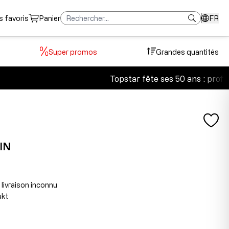
s favoris
Panier
FR
Super promos
Grandes quantités
Topstar fête ses 50 ans : profitez
IN
 livraison inconnu
ukt