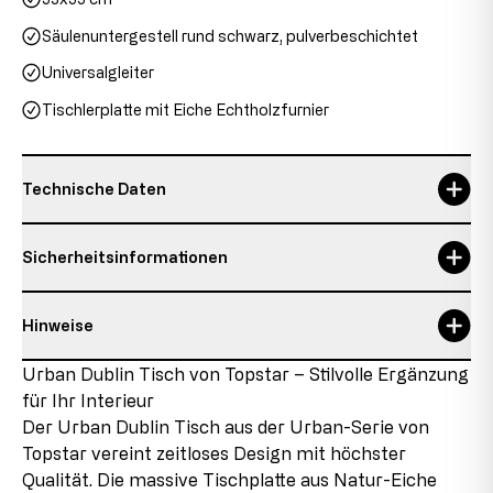
Säulenuntergestell rund schwarz, pulverbeschichtet
Universalgleiter
Tischlerplatte mit Eiche Echtholzfurnier
Technische Daten
Garantie
3 Jahre, 3 years
Sicherheitsinformationen
Plattenstärke
2,8 cm
Hinweise
Verantwortliche Person:
Topstar GmbH
Details zum Zustand des Artikels
Urban Dublin Tisch von Topstar – Stilvolle Ergänzung
Augsburger Str. 29
für Ihr Interieur
86863 Langenneufnach
Neuware mit Auslaufteilen
E-Mail: info@topstar.de
Der Urban Dublin Tisch aus der Urban-Serie von
Dieses Produkt ist neu, enthält jedoch Teile, die aus
Telefon: 08239/789-0
Topstar vereint zeitloses Design mit höchster
Restbeständen stammen, die aufgrund von
Qualität. Die massive Tischplatte aus Natur-Eiche
Sortimentänderungen oder Lieferantenwechseln nicht
Dieses Modell trägt das GS-Zeichen der Intertek in