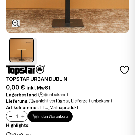
TOPSTAR URBAN DUBLIN
0,00 €
inkl. MwSt.
unbekannt
Lagerbestand
:
nicht verfügbar, Lieferzeit unbekannt
Lieferung
:
Artikelnummer:
TT..._Matrixprodukt
In den Warenkorb
Highlights:
53x53 cm