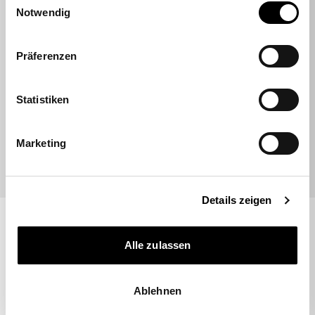
Notwendig
Hatte online einen Sitness RS Sport Plus
bestellt. Lieferung top. Kontakt mit dem
Kunden Support top, super schnell und
Präferenzen
hilfsbereit (hatte einen Teil der Bestellung
vergessen, konnte nachträglich ohne…
Statistiken
09.07.2026
Marketing
Details zeigen
Alle zulassen
10 % GUTSCHEIN
Abonniere unseren Newsletter und erhalte 10% auf
Ablehnen
deine erste Bestellung.