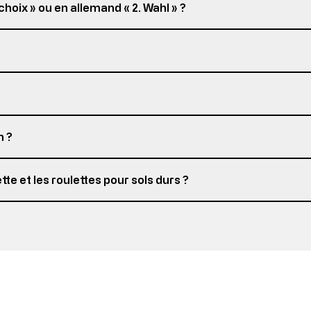
hoix » ou en allemand « 2. Wahl » ?
n ?
te et les roulettes pour sols durs ?