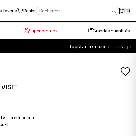
s favoris
Panier
FR
Super promos
Grandes quantités
Topstar fête ses 50 ans : profit
VISIT
 livraison inconnu
dukt