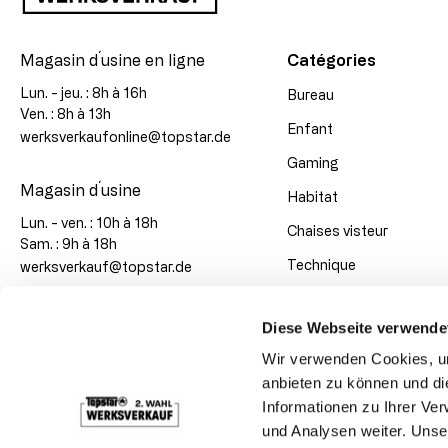
Magasin d´usine en ligne
Catégories
Lun. - jeu. : 8h à 16h
Bureau
Ven. : 8h à 13h
Enfant
werksverkaufonline@topstar.de
Gaming
Magasin d´usine
Habitat
Lun. - ven. : 10h à 18h
Chaises visteur
Sam. : 9h à 18h
Technique
werksverkauf@topstar.de
Super promos
Diese Webseite verwende
Grandes quantités
Wir verwenden Cookies, um
anbieten zu können und di
Modes de paiement
Informationen zu Ihrer Ve
und Analysen weiter. Unse