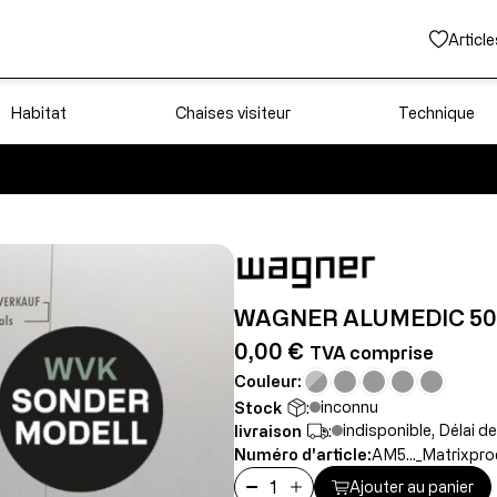
Article
Habitat
Chaises visiteur
Technique
WAGNER ALUMEDIC 50 
0,00 €
TVA comprise
Couleur:
inconnu
Stock
:
indisponible, Délai de
livraison
:
Numéro d'article:
AM5..._Matrixpro
Ajouter au panier