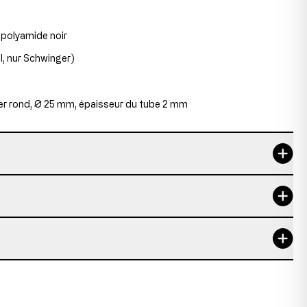
polyamide noir
l, nur Schwinger)
ier rond, Ø 25 mm, épaisseur du tube 2 mm
8 h
5 Jahre
67,5 cm
50 cm
e série
45 cm
des pièces provenant de stocks restants qui ne sont