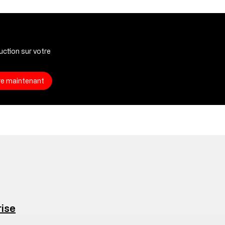
ction sur votre
ire maintenant
rise