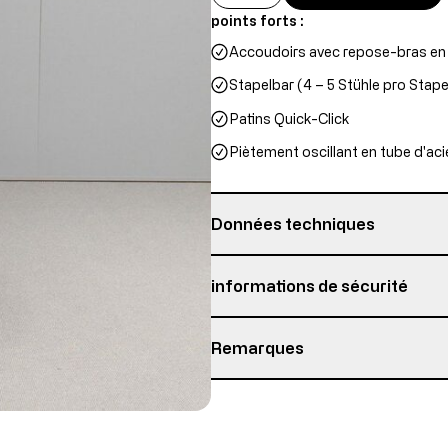
points forts :
Accoudoirs avec repose-bras en 
Stapelbar (4 – 5 Stühle pro Stape
Patins Quick-Click
Piètement oscillant en tube d'ac
Données techniques
Durée d'utilisation maximale
informations de sécurité
garantie
Remarques
Hauteur des accoudoirs
Personne responsable:
Topstar GmbH
Détails sur l’état de l’article
Hauteur du dossier
Augsburger Str. 29
86863 Langenneufnach
Produit neuf avec pièces en fin d
hauteur du siège
GERMANY
Ce produit est neuf, mais contient 