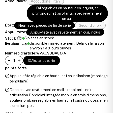
Accoudoirs:
Accoudoirs Titan
D4 réglables en hauteur, en largeur, en
profondeur et pivotants, avec revêtement
en cuir
État:
Neuf avec pièces de fin de série
Second choix
Appui-tête:
Appui-tête avec revêtement en cuir, inclus
5 pièces en stock
Stock
:
disponible immédiatement, Délai de livraison :
livraison
:
environ 1 à 3 jours ouvrés
Numéro d'article:
WVAC9BDA81XA
Ajouter au panier
points forts :
Appuie-tête réglable en hauteur et en inclinaison (montage
pendulaire)
Dossier avec revêtement en maille respirante noire,
articulation Dondola® intégrée mobile en trois dimensions,
soutien lombaire réglable en hauteur et cadre du dossier en
aluminium poli.