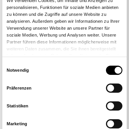
Wir verwenden Cookies, um Inhalte und Anzeigen zu
personalisieren, Funktionen für soziale Medien anbieten
zu können und die Zugriffe auf unsere Website zu
analysieren. Außerdem geben wir Informationen zu Ihrer
Verwendung unserer Website an unsere Partner für
soziale Medien, Werbung und Analysen weiter. Unsere
Partner führen diese Informationen möglicherweise mit
weiteren Daten zusammen, die Sie ihnen bereitgestellt
haben oder die sie im Rahmen Ihrer Nutzung der Dienste
gesammelt haben.
Einwilligungsauswahl
Notwendig
-38%
Präferenzen
Lot de 5 roulettes pour sols durs
Statistiken
« grandes » 11 mm
29,00 €
17,95 €
Marketing