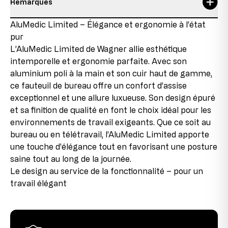
Remarques
Hauteur de l'appuie-tête
20 - 28 cm
Personne responsable:
Topstar GmbH
Détails sur l’état de l’article
AluMedic Limited – Élégance et ergonomie à l’état
hauteur du dossier
58 cm
Augsburger Str. 29
pur
86863 Langenneufnach
Produit neuf avec pièces en fin de série
hauteur du siège
43-52 cm
GERMANY
L’AluMedic Limited de Wagner allie esthétique
Ce produit est neuf, mais contient des pièces
courriel: info@topstar.de
intemporelle et ergonomie parfaite. Avec son
provenant de stocks restants qui ne sont plus
hauteur totale
121-135 cm
Téléphone: 08239/789-0
aluminium poli à la main et son cuir haut de gamme,
reproduites en raison de changements dans la gamme
ou de changements de fournisseurs. Ces pièces en fin
ce fauteuil de bureau offre un confort d’assise
largeur du siège
48 cm
Ce modèle porte le label GS d’Intertek à Fürth et répond
de série sont intégrées dans les produits, ce qui nous
exceptionnel et une allure luxueuse. Son design épuré
à toutes les exigences en matière de sécurité.
permet de proposer le produit à des conditions
Poids maximal de l'utilisateur
110 kg
et sa finition de qualité en font le choix idéal pour les
avantageuses.
environnements de travail exigeants. Que ce soit au
profondeur d'assise
48-53 cm
bureau ou en télétravail, l’AluMedic Limited apporte
2e choix
une touche d’élégance tout en favorisant une posture
Cet article a déjà été utilisé comme modèle
Taille maximale de l'utilisateur
1,92 m
saine tout au long de la journée.
d’exposition. Il peut présenter de légères traces de
montage au niveau des raccords, mais celles-ci sont à
Le design au service de la fonctionnalité – pour un
peine visibles une fois le produit assemblé et
travail élégant
n’affectent en rien son fonctionnement. La chaise est
entièrement fonctionnelle.