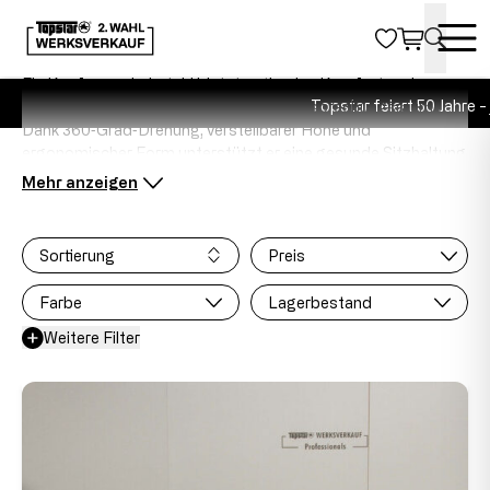
KONFERENZ-DREHSTÜHLE
Ein Konferenzdrehstuhl bietet optimalen Komfort und
Topstar feiert 50 Jahre - je
Flexibilität für moderne Arbeits- und Besprechungsräume.
Dank 360‑Grad‑Drehung, verstellbarer Höhe und
ergonomischer Form unterstützt er eine gesunde Sitzhaltung
und reduziert Rücken‑ und Nackenbelastungen während
langer Meetings. Die Konferenzdrehstühle von Topstar
kombinieren hochwertige Polster, atmungsaktive Materialien
und ein elegantes, modernes Design. Rollen ermöglichen
Sortierung
Preis
maximale Beweglichkeit, während optionale Lendenstützen
zusätzlichen Komfort bieten. Im Topstar‑Werksverkauf
Farbe
Lagerbestand
erhalten Unternehmen und Teams attraktive Rabatte – ideal,
um professionelle Räume stilvoll, funktional und
Weitere Filter
budgetfreundlich auszustatten.