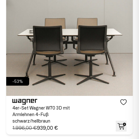
-53%
4er-Set Wagner W70 3D mit
Armlehnen 4-Fuß
schwarz/hellbraun
1.996,00 €
939,00 €