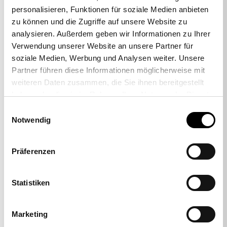
personalisieren, Funktionen für soziale Medien anbieten
zu können und die Zugriffe auf unsere Website zu
analysieren. Außerdem geben wir Informationen zu Ihrer
Verwendung unserer Website an unsere Partner für
soziale Medien, Werbung und Analysen weiter. Unsere
-57%
Partner führen diese Informationen möglicherweise mit
weiteren Daten zusammen, die Sie ihnen bereitgestellt
haben oder die sie im Rahmen Ihrer Nutzung der Dienste
gesammelt haben.
Einwilligungsauswahl
Sitness Relax 10
Notwendig
699,00 €
299,00 €
Präferenzen
Statistiken
Marketing